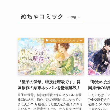
めちゃコミック
– tag –
韓国ロマンスファンタジー
『皇子の保母、特技は暗殺です』韓
『呪われた
国原作の結末ネタバレを徹底解説！
国原作の結
皇子の保母、特技は暗殺ですのネタバレや最
こんにちは、
終回の結末、原作小説の情報が気になってい
TANOSHIY
ませんか？ 暗殺者だった主人公が皇子の保母
公爵について
になるという設定だけでも、かなりクセが強
じやネタバレ