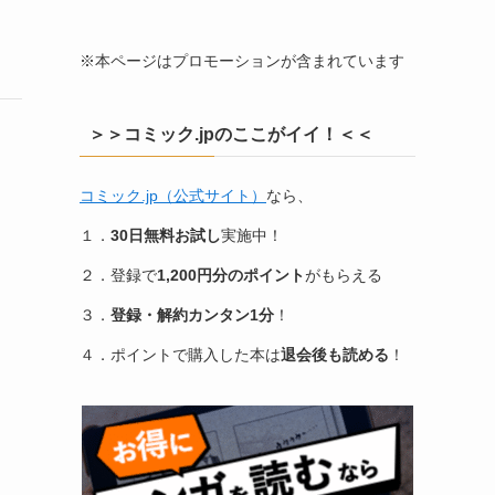
※本ページはプロモーションが含まれています
＞＞コミック.jpのここがイイ！＜＜
コミック.jp（公式サイト）
なら、
１．
30日無料お試し
実施中！
２．登録で
1,200円分のポイント
がもらえる
３．
登録・解約カンタン1分
！
４．ポイントで購入した本は
退会後も読める
！