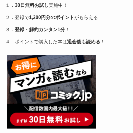
１．
30日無料お試し
実施中！
２．登録で
1,200円分のポイント
がもらえる
３．
登録・解約カンタン1分
！
４．ポイントで購入した本は
退会後も読める
！