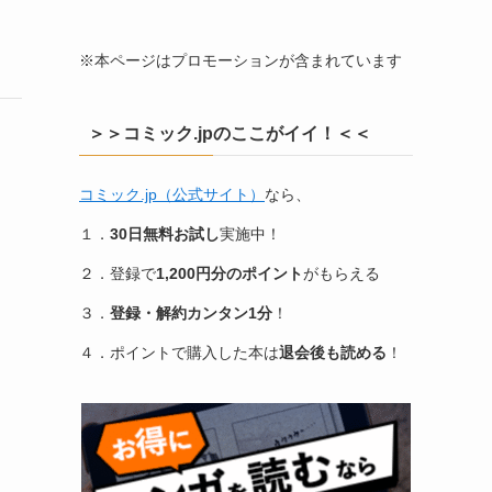
※本ページはプロモーションが含まれています
＞＞コミック.jpのここがイイ！＜＜
コミック.jp（公式サイト）
なら、
１．
30日無料お試し
実施中！
２．登録で
1,200円分のポイント
がもらえる
３．
登録・解約カンタン1分
！
４．ポイントで購入した本は
退会後も読める
！