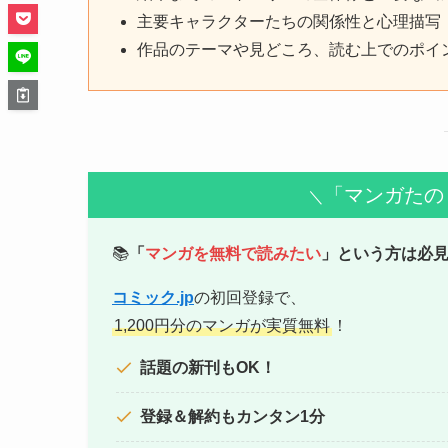
主要キャラクターたちの関係性と心理描写
作品のテーマや見どころ、読む上でのポイ
「マンガたの
＼
📚
「
マンガを無料で読みたい
」という方は必
コミック.jp
の初回登録で、
1,200円分のマンガが実質無料
！
話題の新刊もOK！
登録＆解約もカンタン1分