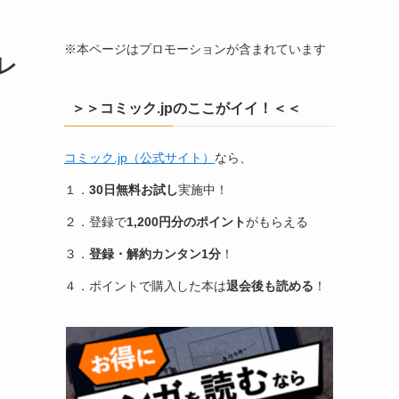
※本ページはプロモーションが含まれています
レ
＞＞コミック.jpのここがイイ！＜＜
コミック.jp（公式サイト）
なら、
１．
30日無料お試し
実施中！
２．登録で
1,200円分のポイント
がもらえる
３．
登録・解約カンタン1分
！
４．ポイントで購入した本は
退会後も読める
！