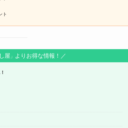
ント
し屋
よりお得な情報！／
」
見！