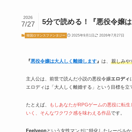
2026
5分で読める！『悪役令嬢
7/27
2025年9月1日
2026年7月27日
韓国ロマンスファンタジー
『
悪役令嬢は大人しく離婚します
』
は、
親しみや
主人公は、前世で読んだ小説の悪役令嬢
エロディ
エロディは「大人しく離婚する」という目標を立
たとえば、
もしあなたがRPGゲームの悪役に転
いく、そんなワクワク感を味わえる作品
です。
Feelyeon
という女性マンガに特化したレーベルか