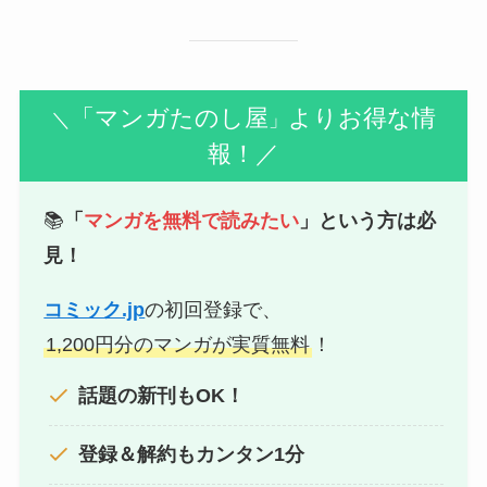
「マンガたのし屋
よりお得な情
＼
」
報！／
📚
「
マンガを無料で読みたい
」という方は必
見！
コミック.jp
の初回登録で、
1,200円分のマンガが実質無料
！
話題の新刊もOK！
登録＆解約もカンタン1分