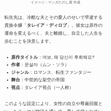
イメージ：マンガたのし屋 作成
転生先は、冷酷な夫とその愛人のせいで早逝する
貴族令嬢「
タレイア・ディロブ
」。彼女は原作の
運命を変えるべく、夫と離婚し、自立した人生を
歩むことを決意します。
原作タイトル
：여보, 왜 당신이 후회해요?
作者
：문설아（ムン・ソラ）
ジャンル
：ロマンス、転生ファンタジー
舞台
：中世的な架空の帝国
視点
：タレイア視点（一人称）
このような設定により、女性の自立や尊厳回復と