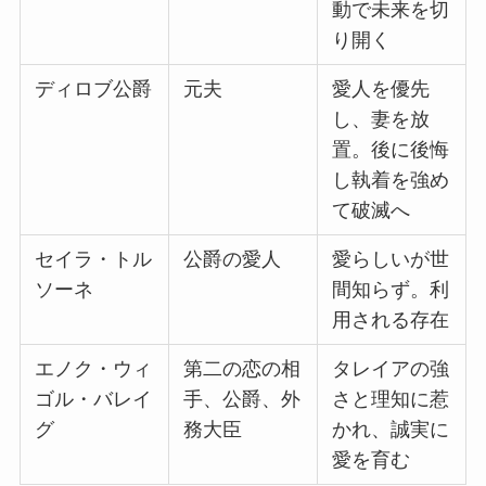
動で未来を切
り開く
ディロブ公爵
元夫
愛人を優先
し、妻を放
置。後に後悔
し執着を強め
て破滅へ
セイラ・トル
公爵の愛人
愛らしいが世
ソーネ
間知らず。利
用される存在
エノク・ウィ
第二の恋の相
タレイアの強
ゴル・バレイ
手、公爵、外
さと理知に惹
グ
務大臣
かれ、誠実に
愛を育む