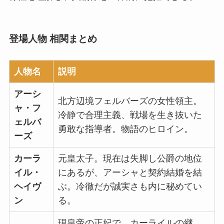
登場人物 相関まとめ
人物名
説明
アーシ
北方辺境フェルバーズの女性領主。
ャ・フ
冷静で合理主義、戦場を生き抜いた
ェルバ
勇敢な指導者。
物語のヒロイン
。
ーズ
カーラ
元皇太子。現在は失脚し公爵の地位
イル・
にあるが、
アーシャと契約結婚
を結
ヘイヴ
ぶ。冷徹だが誠実さも内に秘めてい
ン
る。
現皇帝の正妃で、カーライルの継