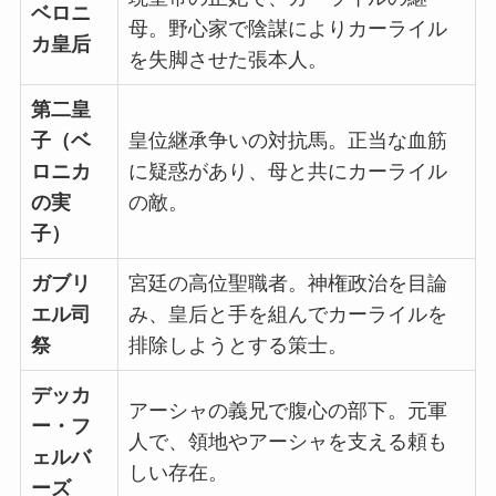
ベロニ
母
。野心家で陰謀によりカーライル
カ皇后
を失脚させた張本人。
第二皇
子（ベ
皇位継承争いの対抗馬
。正当な血筋
ロニカ
に疑惑があり、母と共にカーライル
の実
の敵。
子）
ガブリ
宮廷の高位聖職者。神権政治を目論
エル司
み、
皇后と手を組んでカーライルを
祭
排除しようとする策士
。
デッカ
アーシャの義兄で腹心の部下
。元軍
ー・フ
人で、領地やアーシャを支える頼も
ェルバ
しい存在。
ーズ