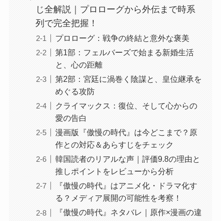
じ全解説｜プロローグから外伝まで時系
列で完全把握！
プロローグ：戦争の終結と意外な褒美
第1部：フェルバーズで始まる新婚生活
と、心の距離
第2部：宮廷に渦巻く陰謀と、皇位継承を
めぐる攻防
クライマックス：復位、そして心からの
愛の告白
漫画版『傲慢の時代』は今どこまで？原
作との対応＆あらすじをチェック
韓国読者のリアルな声｜評価9.8の理由と
推しポイントをレビューから分析
『傲慢の時代』はアニメ化・ドラマ化す
る？メディア展開の可能性を考察！
『傲慢の時代』ネタバレ｜原作×漫画の違