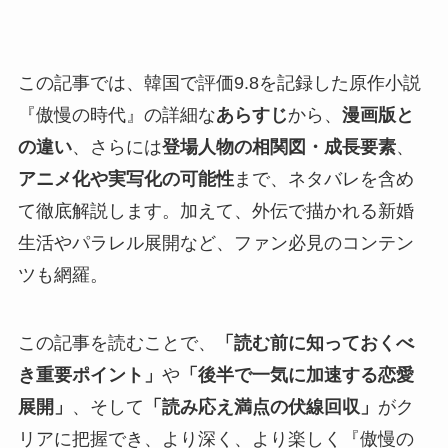
この記事では、
韓国で評価9.8を記録した原作小説
『傲慢の時代』の詳細な
あらすじ
から、
漫画版と
の違い
、さらには
登場人物の相関図・成長要素
、
アニメ化や実写化の可能性
まで、ネタバレを含め
て徹底解説
します。加えて、外伝で描かれる新婚
生活やパラレル展開など、ファン必見のコンテン
ツも網羅。
この記事を読むことで、
「読む前に知っておくべ
き重要ポイント」
や
「後半で一気に加速する恋愛
展開」
、そして
「読み応え満点の伏線回収」
がク
リアに把握でき、より深く、より楽しく『傲慢の