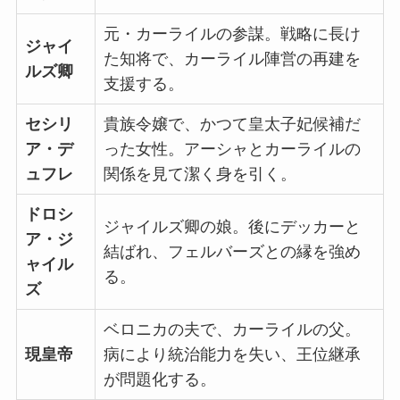
元・カーライルの参謀
。戦略に長け
ジャイ
た知将で、カーライル陣営の再建を
ルズ卿
支援する。
セシリ
貴族令嬢で、かつて
皇太子妃候補だ
ア・デ
った女性
。アーシャとカーライルの
ュフレ
関係を見て潔く身を引く。
ドロシ
ジャイルズ卿の娘
。後にデッカーと
ア・ジ
結ばれ、フェルバーズとの縁を強め
ャイル
る。
ズ
ベロニカの夫で、カーライルの父
。
現皇帝
病により統治能力を失い、王位継承
が問題化する。