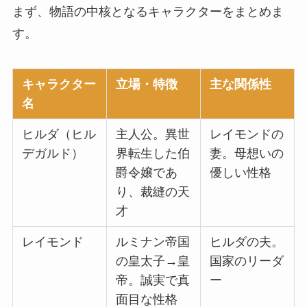
まず、物語の中核となるキャラクターをまとめま
す。
キャラクター
立場・特徴
主な関係性
名
ヒルダ（ヒル
主人公。異世
レイモンドの
デガルド）
界転生した伯
妻。母想いの
爵令嬢であ
優しい性格
り、裁縫の天
才
レイモンド
ルミナン帝国
ヒルダの夫。
の皇太子→皇
国家のリーダ
帝。誠実で真
ー
面目な性格