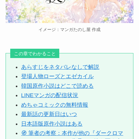
イメージ：マンガたのし屋 作成
この章でわかること
あらすじをネタバレなしで解説
登場人物ローズとエゼカイル
韓国原作小説はどこで読める
LINEマンガの配信状況
めちゃコミックの無料情報
最新話の更新日はいつ
日本語版原作小説はある
🧭 筆者の考察：本作が他の『ダークロマ