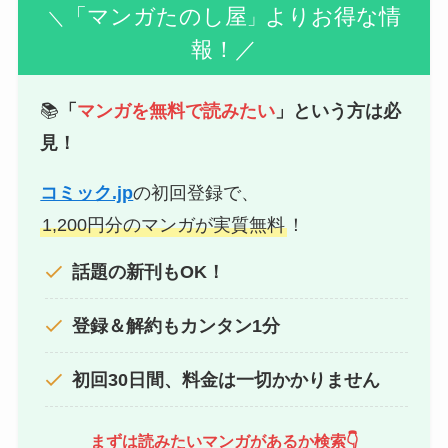
「マンガたのし屋
よりお得な情
＼
」
報！／
📚
「
マンガを無料で読みたい
」という方は必
見！
コミック.jp
の初回登録で、
1,200円分のマンガが実質無料
！
話題の新刊もOK！
登録＆解約もカンタン1分
初回30日間、料金は一切かかりません
まずは読みたいマンガがあるか検索👇