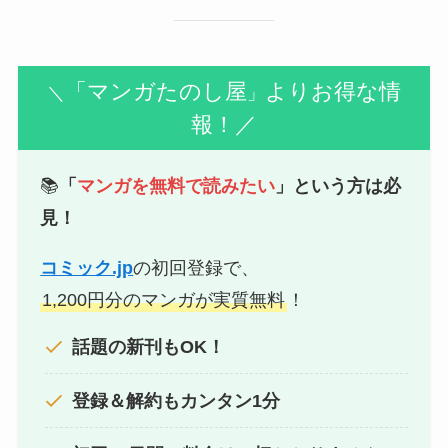
「マンガたのし屋
よりお得な情
＼
」
報！／
📚
「
マンガを無料で読みたい
」という方は必
見！
コミック.jp
の初回登録で、
1,200円分のマンガが実質無料
！
話題の新刊もOK！
登録＆解約もカンタン1分