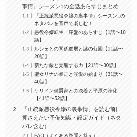
事情』シーズン1の全話あらすじまとめ
『正統派悪役令嬢の裏事情』シーズン1の
ネタバレを音声で楽しむ！
悪役令嬢転生！序盤のあらすじ【1話〜10
話】
ルシェとの関係進展と謎の荘園【11話〜
20話】
新たな敵と覚醒する力【21話〜30話】
聖女リナの暴走と溺愛の始まり【31話〜
40話】
ケリドン侯爵家との決着と平原の浄化
【41話〜52話】
『正統派悪役令嬢の裏事情』を読む前に
押さえたい予備知識・設定ガイド（ネタ
バレ含む）
FAQ（よくある疑問と答え）