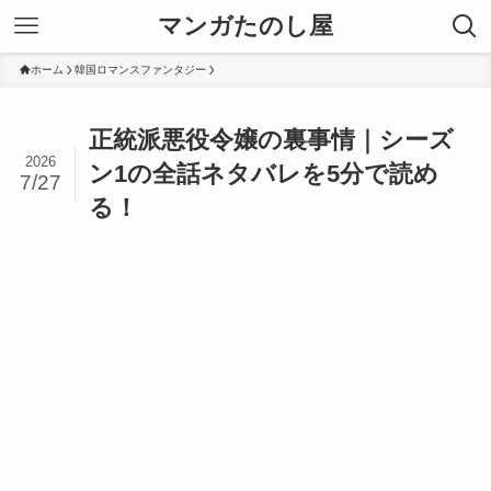
マンガたのし屋
ホーム
韓国ロマンスファンタジー
正統派悪役令嬢の裏事情｜シーズ
2026
ン1の全話ネタバレを5分で読め
7/27
る！