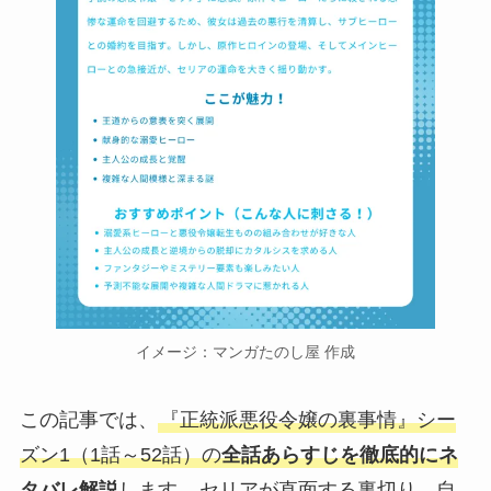
イメージ：マンガたのし屋 作成
この記事では、
『正統派悪役令嬢の裏事情』シー
ズン1（1話～52話）の
全話あらすじを徹底的にネ
タバレ解説
します
。セリアが直面する裏切り、自