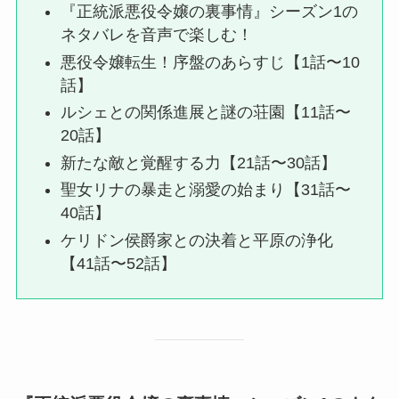
『正統派悪役令嬢の裏事情』シーズン1の
ネタバレを音声で楽しむ！
悪役令嬢転生！序盤のあらすじ【1話〜10
話】
ルシェとの関係進展と謎の荘園【11話〜
20話】
新たな敵と覚醒する力【21話〜30話】
聖女リナの暴走と溺愛の始まり【31話〜
40話】
ケリドン侯爵家との決着と平原の浄化
【41話〜52話】