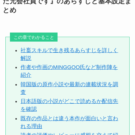
た元会社員です』のあらすじと基本設定ま
とめ
この章でわかること
社畜スキルで生き残るあらすじを詳しく
解説
作者や作画のMINGGOO氏など制作陣を
紹介
韓国版の原作小説や最新の連載状況を調
査
日本語版の小説がどこで読めるか配信先
を確認
既存の作品とは違う本作が面白いと言わ
れる理由