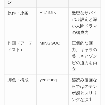
ン
原作・原案
YUJIMIN
緻密なサバイ
バル設定と深
い人間ドラマ
の構成力
作画（アーテ
MINGGOO
圧倒的な画
ィスト）
力。キャラの
美しさとゾン
ビの迫力を両
立
脚色・構成
yeoleung
縦読み漫画な
らではのテン
ポ感とスリリ
ングな演出