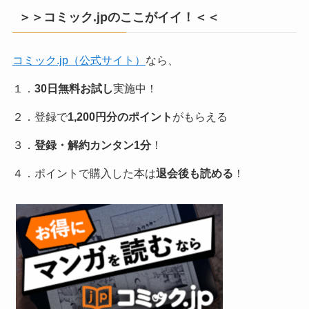
＞＞コミック.jpのここがイイ！＜＜
コミック.jp（公式サイト）
なら、
１．
30日無料お試し
実施中！
２．登録で
1,200円分のポイント
がもらえる
３．
登録・解約カンタン1分
！
４．ポイントで購入した本は
退会後も読める
！