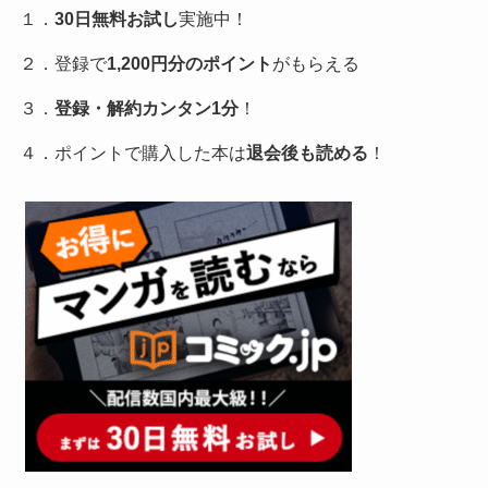
１．
30日無料お試し
実施中！
２．登録で
1,200円分のポイント
がもらえる
３．
登録・解約カンタン1分
！
４．ポイントで購入した本は
退会後も読める
！