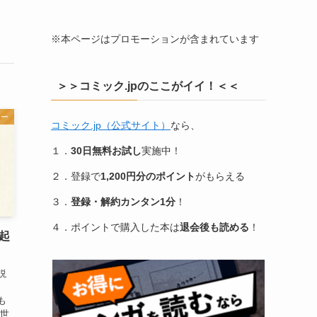
※本ページはプロモーションが含まれています
＞＞コミック.jpのここがイイ！＜＜
ジー
コミック.jp（公式サイト）
なら、
１．
30日無料お試し
実施中！
２．登録で
1,200円分のポイント
がもらえる
３．
登録・解約カンタン1分
！
４．ポイントで購入した本は
退会後も読める
！
起
説
、
も
異世