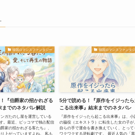
–
韓国ロマンスファンタジー
韓国ロマンスファンタ
る！『伯爵家の招かれざる
5分で読める！『原作をイジったら
末までのネタバレ解説
こる出来事』結末までのネタバレ
マンガたのし屋を運営している
『原作をイジったら起こる出来事』は、小
YAです。最近、ピッコマで独占配信
の脇役（エキストラ）に転生した女の子が
伯爵家の招かれざる客たち』、
自らの手で運命を書き換えていく、とって
り上がっていますよね。 私も
ワクワクする逆転劇です。 最近人気の「