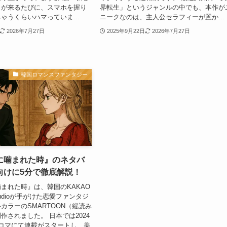
日が来るたびに、スマホを握り
界転生」というジャンルの中でも、本作が
ゃうくらいハマっていま...
ニークなのは、主人公セラフィーが置か...
2026年7月27日
2025年9月22日
2026年7月27日
韓国ロマンスファンタジー
に噛まれた時』のネタバ
向けに5分で徹底解説！
まれた時』は、韓国のKAKAO
Studioが手がけた恋愛ファンタジ
カラーのSMARTOON（縦読み
作されました。 日本では2024
コマにて連載がスタートし、美