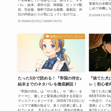
いを検索しているあなたは、あらすじ、ネタ
更新日の水曜
バレ、結末、原作小説、韓国版、ピッコマ配
しめて待機しち
信、完全版、無料で読める範囲、最新話、外
伝の内容あたりが気になっているのでは...
2026年1月27日
2026年5月27日
2026年7月27日
韓国ロマンスファンタジー
たった5分で読める！『帝国の侍女』
『捨てた犬
結末までのネタバレを徹底解説！
レ｜初心者
『帝国の侍女』は「やり直し」や「償い」を
『捨てた犬に噛
テーマに、優しさと緊張感が同居する宮廷ロ
WEBTOON 
マンスファンタジーです。2025年7月11日にピ
ー作品で、フル
ッコマで連載が始まり、多くの読者に親しま
漫画）として制
れています。 主人公レオナは、過去の失敗を
年7月よりピッ