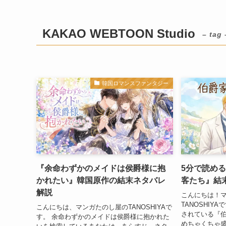
KAKAO WEBTOON Studio
– tag 
韓国ロマンスファンタジー
『余命わずかのメイドは侯爵様に抱
5分で読め
かれたい』韓国原作の結末ネタバレ
客たち』結
解説
こんにちは！
TANOSHI
こんにちは、マンガたのし屋のTANOSHIYAで
されている『
す。 余命わずかのメイドは侯爵様に抱かれた
めちゃくちゃ盛