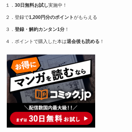
１．
30日無料お試し
実施中！
２．登録で
1,200円分のポイント
がもらえる
３．
登録・解約カンタン1分
！
４．ポイントで購入した本は
退会後も読める
！