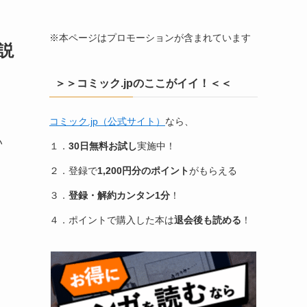
※本ページはプロモーションが含まれています
説
＞＞コミック.jpのここがイイ！＜＜
コミック.jp（公式サイト）
なら、
い
１．
30日無料お試し
実施中！
２．登録で
1,200円分のポイント
がもらえる
３．
登録・解約カンタン1分
！
４．ポイントで購入した本は
退会後も読める
！