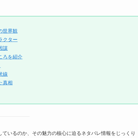
の世界観
ラクター
因謀
ころを紹介
力
伏線
た真相
しているのか、その魅力の核心に迫るネタバレ情報をじっくり