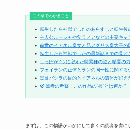
この章でわかること
転生したら神獣でしたのあらすじと転生後
主人公ルーシャや父ラノアなどの主要キャ
前世のイアネル皇女と兄アグリス皇太子の
転生したら神獣でしたの最新話までの見ど
しっぽが2つに増えた特異種の謎と精霊の
フェイランの正体とランの同一性に関する
黒幕バシラの目的とイアネルの遺体が消え
🧭 筆者の考察：この作品の“核”とは何か？
まずは、この物語がいかにして多くの読者を虜に