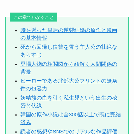
この章でわかること
時を遡った皇后の逆襲結婚の原作と漫画
の基本情報
死から回帰し復讐を誓う主人公の壮絶な
あらすじ
登場人物の相関図から紐解く人間関係の
背景
ヒーローである北部大公フリントの無条
件の包容力
妖精族の血を引く私生児という出生の秘
密と伏線
韓国の原作小説は全300話以上で既に完結
済み
読者の感想やSNSでのリアルな作品評価