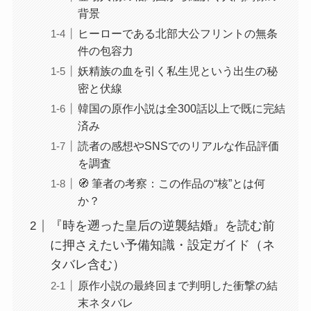
背景
ヒーローである北部大公フリントの無条
件の包容力
妖精族の血を引く私生児という出生の秘
密と伏線
韓国の原作小説は全300話以上で既に完結
済み
読者の感想やSNSでのリアルな作品評価
を調査
🧭 筆者の考察：この作品の“核”とは何
か？
『時を遡った皇后の逆襲結婚』を読む前
に押さえたい予備知識・設定ガイド（ネ
タバレ含む）
原作小説の最終回まで判明した衝撃の結
末ネタバレ