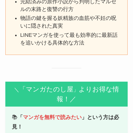
完結済みの原作小説から判明したマルセ
ルの末路と復讐の行方
物語の鍵を握る妖精族の血筋や不妊の呪
いに隠された真実
LINEマンガを使って最も効率的に最新話
を追いかける具体的な方法
「マンガたのし屋
よりお得な情
＼
」
報！／
📚
「
マンガを無料で読みたい
」という方は必
見！