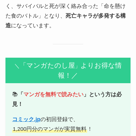
く、
サバイバルと死が深く絡み合った「命を懸け
た食のバトル」
となり、
死亡キャラが多発する構
造
になっています。
「マンガたのし屋
よりお得な情
＼
」
報！／
📚
「
マンガを無料で読みたい
」という方は必
見！
コミック.jp
の初回登録で、
1,200円分のマンガが実質無料
！