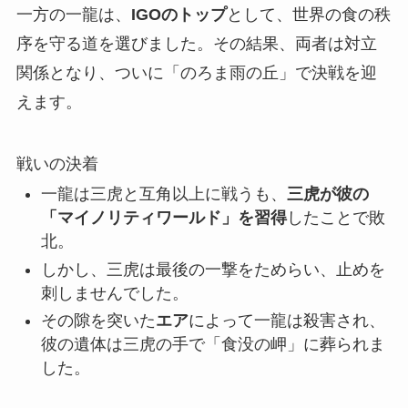
一方の一龍は、
IGOのトップ
として、世界の食の秩
序を守る道を選びました。その結果、両者は対立
関係となり、ついに「のろま雨の丘」で決戦を迎
えます。
戦いの決着
一龍は三虎と互角以上に戦うも、
三虎が彼の
「マイノリティワールド」を習得
したことで敗
北。
しかし、三虎は最後の一撃をためらい、止めを
刺しませんでした。
その隙を突いた
エア
によって一龍は殺害され、
彼の遺体は三虎の手で「食没の岬」に葬られま
した。