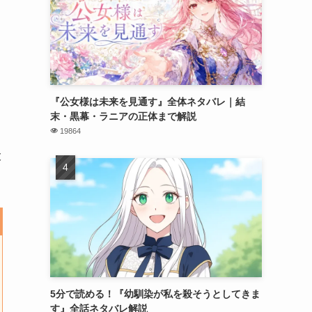
を
『公女様は未来を見通す』全体ネタバレ｜結
末・黒幕・ラニアの正体まで解説
19864
大
5分で読める！『幼馴染が私を殺そうとしてきま
す』全話ネタバレ解説