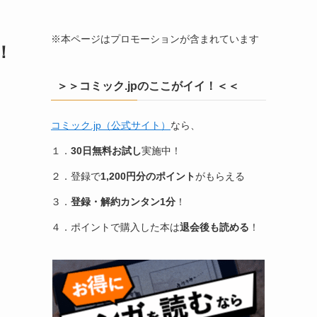
※本ページはプロモーションが含まれています
！
＞＞コミック.jpのここがイイ！＜＜
コミック.jp（公式サイト）
なら、
１．
30日無料お試し
実施中！
２．登録で
1,200円分のポイント
がもらえる
３．
登録・解約カンタン1分
！
４．ポイントで購入した本は
退会後も読める
！