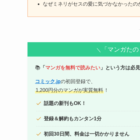
なぜミネリがセスの愛に気づかなかったの
「マンガたの
＼
📚
「
マンガを無料で読みたい
」という方は必
コミック.jp
の初回登録で、
1,200円分のマンガが実質無料
！
話題の新刊もOK！
登録＆解約もカンタン1分
初回30日間、料金は一切かかりません