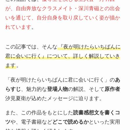
が、自由奔放なクラスメイト・深川青磁との出会
いを通じて、自分自身を取り戻していく姿が描か
れています
。
この記事では、そんな
『夜が明けたらいちばんに
君に会いに行く』について、詳しく解説
していき
ます
。
「夜が明けたらいちばんに君に会いに行く」の
あ
らすじ
、魅力的な
登場人物
の解説、そして
原作者
汐見夏衛が込めたメッセージに迫ります。
また、この作品をもとにした
読書感想文を書くコ
ツ
や、電子書籍など
どこで読めるか
といった実用