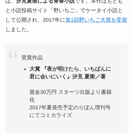
は、
汐見夏衛による青春小説
です。本作はもとも
と小説投稿サイト「野いちご」でケータイ小説と
して公開され、2017年に
第1回野いちご大賞を受賞
しました。
受賞作品
大賞
『
夜が明けたら、いちばんに
君に会いにいく
』汐見 夏衛／著
賞金30万円 スターツ出版より書籍
化
2017年夏発売予定のりぼん増刊号
にてコミカライズ