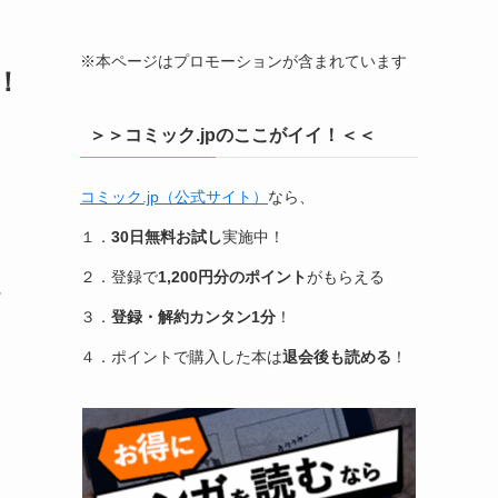
※本ページはプロモーションが含まれています
！
＞＞コミック.jpのここがイイ！＜＜
コミック.jp（公式サイト）
なら、
１．
30日無料お試し
実施中！
２．登録で
1,200円分のポイント
がもらえる
背
３．
登録・解約カンタン1分
！
４．ポイントで購入した本は
退会後も読める
！