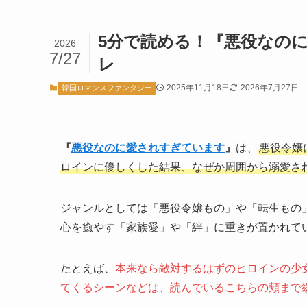
5分で読める！『悪役なの
2026
7/27
レ
2025年11月18日
2026年7月27日
韓国ロマンスファンタジー
『
悪役なのに愛されすぎています
』
は、
悪役令嬢
ロインに優しくした結果、なぜか周囲から溺愛さ
ジャンルとしては「悪役令嬢もの」や「転生もの
心を癒やす「家族愛」や「絆」に重きが置かれて
たとえば、
本来なら敵対するはずのヒロインの少
てくるシーンなどは、読んでいるこちらの頬まで