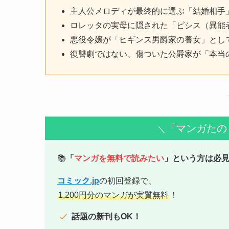
主人公メロディが最終的に選ぶ「結婚相手
ロレッタの実母に隠された「ピシス（異能
悪役令嬢が「ヒギンス男爵家の養女」とし
復讐劇ではない、傷ついた公爵家が「本当
「マンガたの
＼
📚
「
マンガを無料で読みたい
」という方は必
コミック.jp
の初回登録で、
1,200円分のマンガが実質無料
！
話題の新刊もOK！