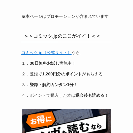
※本ページはプロモーションが含まれています
＞＞コミック.jpのここがイイ！＜＜
コミック.jp（公式サイト）
なら、
１．
30日無料お試し
実施中！
２．登録で
1,200円分のポイント
がもらえる
３．
登録・解約カンタン1分
！
４．ポイントで購入した本は
退会後も読める
！