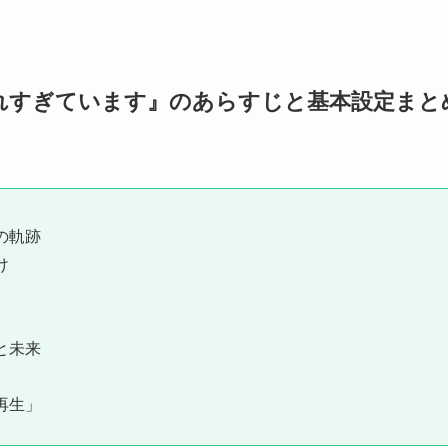
れすぎています』のあらすじと基本設定まと
の軌跡
け
と未来
再生」