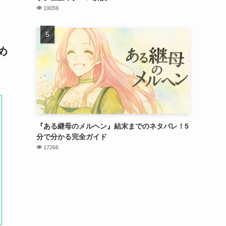
19059
め
『ある継母のメルヘン』結末までのネタバレ！5
分で分かる完全ガイド
17266