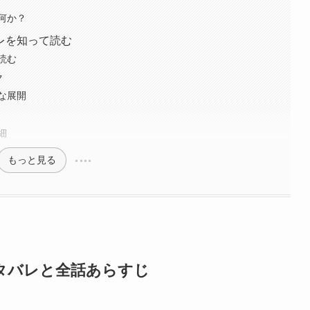
は何か？
レを知って読む
読む
ク
な展開
細
もっと見る
タバレと全話あらすじ