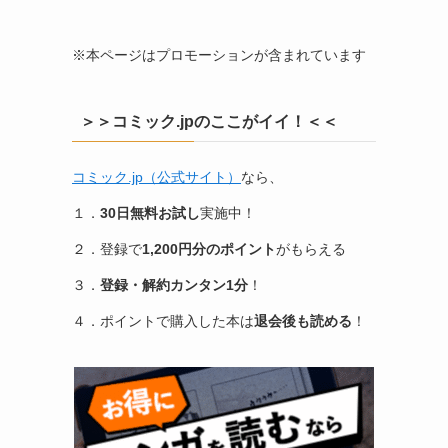
※本ページはプロモーションが含まれています
＞＞コミック.jpのここがイイ！＜＜
コミック.jp（公式サイト）
なら、
１．
30日無料お試し
実施中！
２．登録で
1,200円分のポイント
がもらえる
３．
登録・解約カンタン1分
！
４．ポイントで購入した本は
退会後も読める
！