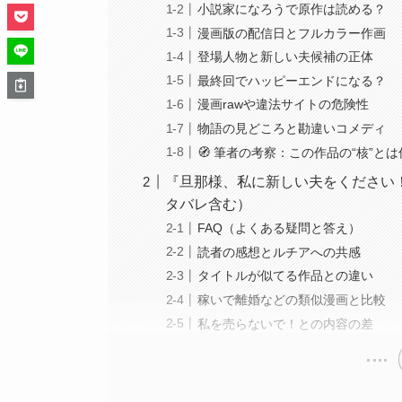
小説家になろうで原作は読める？
漫画版の配信日とフルカラー作画
登場人物と新しい夫候補の正体
最終回でハッピーエンドになる？
漫画rawや違法サイトの危険性
物語の見どころと勘違いコメディ
🧭 筆者の考察：この作品の“核”と
『旦那様、私に新しい夫をください
タバレ含む）
FAQ（よくある疑問と答え）
読者の感想とルチアへの共感
タイトルが似てる作品との違い
稼いで離婚などの類似漫画と比較
私を売らないで！との内容の差