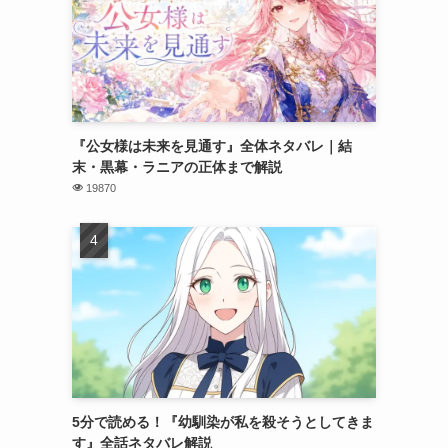
『公女様は未来を見通す』全体ネタバレ｜結
末・黒幕・ラニアの正体まで解説
19870
5分で読める！『幼馴染が私を殺そうとしてきま
す』全話ネタバレ解説