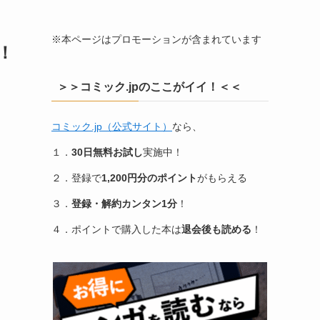
※本ページはプロモーションが含まれています
！
＞＞コミック.jpのここがイイ！＜＜
コミック.jp（公式サイト）
なら、
１．
30日無料お試し
実施中！
２．登録で
1,200円分のポイント
がもらえる
３．
登録・解約カンタン1分
！
４．ポイントで購入した本は
退会後も読める
！