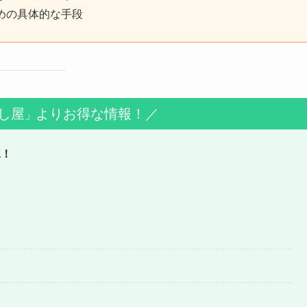
めの具体的な手段
し屋
よりお得な情報！／
」
見！