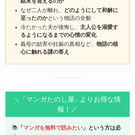
結末を迎えるのか
なぜ二人が離れ、
どのようにして和解に
至ったのか
という物語の全貌
冷たかった夫が後悔し、
主人公を溺愛す
るようになるまでの心情の変化
義母の妨害や妊娠の真相など、
物語の核
心に触れる謎の答え
「マンガたのし屋
よりお得な情
＼
」
報！／
📚
「
マンガを無料で読みたい
」という方は必