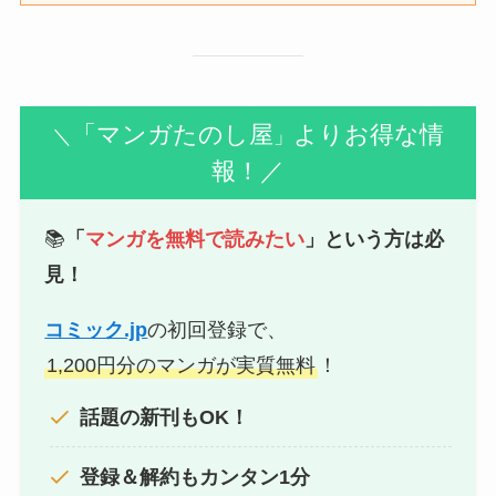
「マンガたのし屋
よりお得な情
＼
」
報！／
📚
「
マンガを無料で読みたい
」という方は必
見！
コミック.jp
の初回登録で、
1,200円分のマンガが実質無料
！
話題の新刊もOK！
登録＆解約もカンタン1分