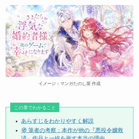
イメージ：マンガたのし屋 作成
この章でわかること
あらすじをわかりやすく解説
🧭 筆者の考察：本作が他の『悪役令嬢救
済』作品と一線を画す本当の理由