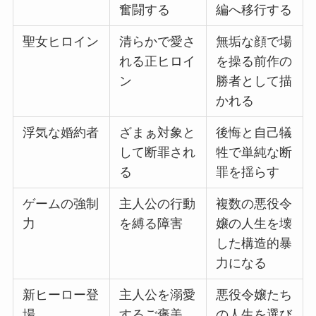
奮闘する
編へ移行する
聖女ヒロイン
清らかで愛さ
無垢な顔で場
れる正ヒロイ
を操る前作の
ン
勝者として描
かれる
浮気な婚約者
ざまぁ対象と
後悔と自己犠
して断罪され
牲で単純な断
る
罪を揺らす
ゲームの強制
主人公の行動
複数の悪役令
力
を縛る障害
嬢の人生を壊
した構造的暴
力になる
新ヒーロー登
主人公を溺愛
悪役令嬢たち
場
するご褒美
の人生を選び