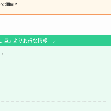
定の面白さ
し屋
よりお得な情報！／
」
見！