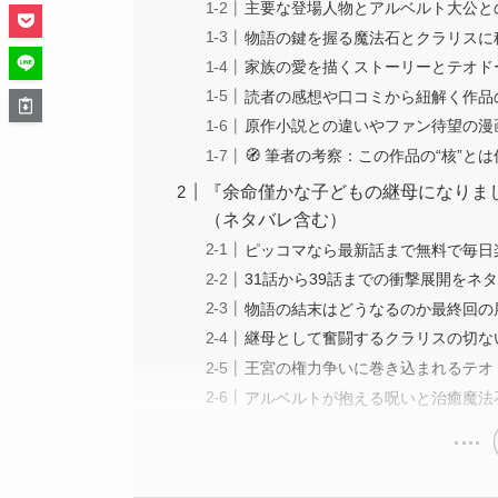
主要な登場人物とアルベルト大公と
物語の鍵を握る魔法石とクラリスに
家族の愛を描くストーリーとテオド
読者の感想や口コミから紐解く作品
原作小説との違いやファン待望の漫
🧭 筆者の考察：この作品の“核”と
『余命僅かな子どもの継母になりま
（ネタバレ含む）
ピッコマなら最新話まで無料で毎日
31話から39話までの衝撃展開をネ
物語の結末はどうなるのか最終回の
継母として奮闘するクラリスの切な
王宮の権力争いに巻き込まれるテオ
アルベルトが抱える呪いと治癒魔法