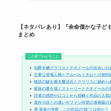
【ネタバレあり】『余命僅かな子ど
まとめ
この章でわかること
伯爵令嬢クラリスとテオドールの出会いの
主要な登場人物とアルベルト大公との契約
物語の鍵を握る魔法石とクラリスに秘めら
家族の愛を描くストーリーとテオドールの
読者の感想や口コミから紐解く作品の人気
原作小説との違いやファン待望の漫画版の
🧭 筆者の考察：この作品の“核”とは何か？