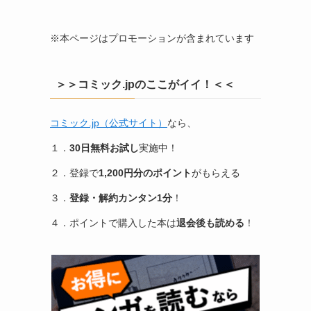
※本ページはプロモーションが含まれています
＞＞コミック.jpのここがイイ！＜＜
コミック.jp（公式サイト）
なら、
１．
30日無料お試し
実施中！
２．登録で
1,200円分のポイント
がもらえる
３．
登録・解約カンタン1分
！
４．ポイントで購入した本は
退会後も読める
！