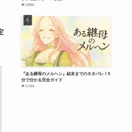
19060
定
『ある継母のメルヘン』結末までのネタバレ！5
分で分かる完全ガイド
17269