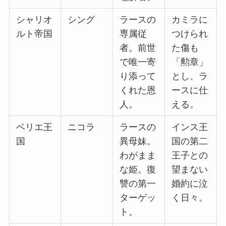
シャリオ
シング
ラースの
カミラに
ルト帝国
専属従
つけられ
者。前世
た傷も
で唯一寄
「勲章」
り添って
とし、ラ
くれた恩
ースに仕
人。
える。
ベリエ王
ニコラ
ラースの
インス王
国
異母妹。
国の第二
わがまま
王子との
な姫。復
望まない
讐の第一
婚約に泣
ターゲッ
く日々。
ト。