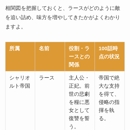
相関図を把握しておくと、ラースがどのように敵
を追い詰め、味方を増やしてきたかがよくわかり
ますよ。
所属
名前
役割・ラ
100話時
ースとの
点の状況
関係
シャリオ
ラース
主人公・
帝国で絶
ルト帝国
正妃。前
大な支持
世の悲劇
を得て、
を糧に悪
侵略の指
女として
揮を執
復讐を誓
る。
う。