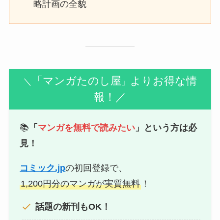
略計画の全貌
「マンガたのし屋
よりお得な情
＼
」
報！／
📚
「
マンガを無料で読みたい
」という方は必
見！
コミック.jp
の初回登録で、
1,200円分のマンガが実質無料
！
話題の新刊もOK！