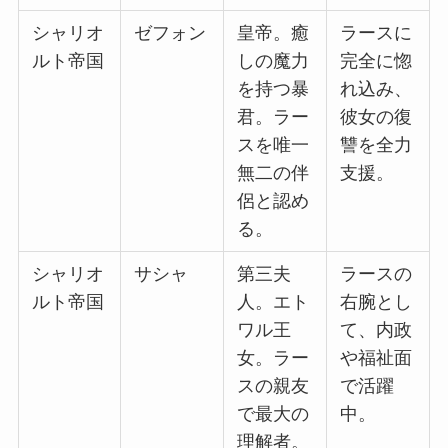
シャリオ
ゼフォン
皇帝。癒
ラースに
ルト帝国
しの魔力
完全に惚
を持つ暴
れ込み、
君。ラー
彼女の復
スを唯一
讐を全力
無二の伴
支援。
侶と認め
る。
シャリオ
サシャ
第三夫
ラースの
ルト帝国
人。エト
右腕とし
ワル王
て、内政
女。ラー
や福祉面
スの親友
で活躍
で最大の
中。
理解者。